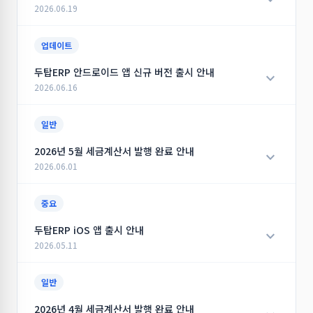
expand_more
시 한번 진심으로 사과드리며, 고객 여러분의 양해에 감사드
예정이며, 진행 상황과 복구 결과는 추가 공지를 통해 안내드
데이트가 되지 않고 계속 반복되면 조금 번거로우시더라도
2026.06.19
립니다.
리겠습니다.
■ 발행 대상: 6월 무통장 입금 결제 내역
기존 프로그램을 삭제한 후 최신버전으로 재설치를 해주시면
■ 발행일: 2026년 7월 2일(목)
됩니다.
안녕하세요.
감사합니다.
업데이트
서비스 이용에 불편을 드린 점 진심으로 사과드리며, 고객님
■ 확인 방법: 국세청 홈택스 또는 등록 이메일 확인
----------------------------------------
시소이드입니다. 항상 시소이드의 서비스를 이용해 주셔서
의 데이터를 최대한 안전하게 복구할 수 있도록 최선을 다하
[신규] 신규 'AI 매칭' 기능
감사합니다.
두탑ERP 안드로이드 앱 신규 버전 출시 안내
expand_more
겠습니다.
문의사항이 있으실 경우 고객센터로 연락 주시면 신속히 안
close
작성일: 2026.07.28 · 조회수: 1999
닫기
2026.06.16
내드리겠습니다.
신규 기능인 **'AI 매칭'**이 현재 테스트 중입니다.
과학기술정보통신부 정책에 따라 2026년 6월 23일(화)
고객 여러분의 너른 양해를 부탁드립니다.
감사합니다.
아래의 기능 작동 방식과 주의사항을 숙지하신 후 사용해 주
00:00부터 무효번호 차단 정책이 시행됩니다.
안녕하세요.
일반
시기 바랍니다.
이번 정책은 해지·정지 등으로 실제 사용이 불가한 번호를 문
감사합니다.
자 발신번호로 사용하는 것을 차단하기 위한 제도입니다.
close
두탑ERP 신버전앱이 안드로이드 스토어에도 출시되었습니
2026년 5월 세금계산서 발행 완료 안내
작성일: 2026.07.02 · 조회수: 2953
닫기
expand_more
다.
2026.06.01
[작동 방식]
close
▶ 무효 번호란?
기존의 두타ERP 앱의 기능에 더하여 더욱 빨라진 조회와 다
작성일: 2026.07.22 · 조회수: 2050
닫기
실제 사용이 불가한 번호를 뜻하며 아래의 번호가 해당합니
크 모드는 물론 태블릿 사용성까지 좋아진 새로운 두탑ERP
안녕하세요.
중요
다.
앱을 만나보세요.
1단계: 과거 데이터를 학습한 두탑AI가 현품을 분석, 키워드
항상 시소이드 서비스를 이용해 주셔서 대단히 감사합니다.
두탑ERP iOS 앱 출시 안내
expand_more
를 생성하여 DB를 검색합니다.
- 해지 또는 정지된 번호
▶ 주요 기능
지난 5월 서비스 이용료, 충전 결제 건 중 무통장 입금 거래
2026.05.11
- 실제 사용이 불가한 번호
- 입찰 공고 조회 및 낙찰 결과 확인
시 세금계산서 발행을 요청한 내역에 대한 세금계산서가 일
- 착신/발신 전용번호
- 입고 / 출고 내역 조회
괄 발행되었습니다.
안녕하세요.
2단계: 검색 결과 중 가장 적절한 식품을 선택하고 환산 단위
일반
- 매개번호
- 거래처 및 주문 현황 확인
발행된 세금계산서는 국세청 홈택스 시스템을 통해 확인하실
를 추천합니다.
- 모바일 환경에 최적화된 직관적인 UI 제공
수 있으며, 등록하신 이메일로도 함께 발송되었습니다.
많은 분들이 기다려주신 두탑ERP iOS 앱이 베타 출시되었
2026년 4월 세금계산서 발행 완료 안내