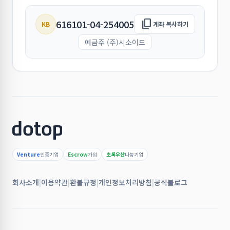
앞으로도 더욱 편리한 서비스 제공을 위해 지속적으로 개선
close
해 나가겠습니다.
작성일: 2026.06.19 · 조회수: 2863
닫기
content_copy
616101-04-254005
KB
계좌 복사하기
많은 이용 부탁드립니다. 감사합니다.
close
작성일: 2026.05.06 · 조회수: 3119
닫기
예금주 (주)시소이드
open_in_new
앱스토어
close
작성일: 2026.05.11 · 조회수: 64
닫기
Venture
인증기업
Escrow
가입
초록우산
나눔기업
회사소개
|
이용약관
|
환불규정
|
개인정보처리방침
|
공식블로그